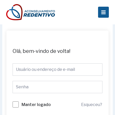
Ir
Main
para
Men
o
conteúdo
Olá, bem-vindo de volta!
Esqueceu?
Manter logado