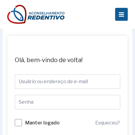
Ir
Main
para
Men
o
conteúdo
Olá, bem-vindo de volta!
Esqueceu?
Manter logado