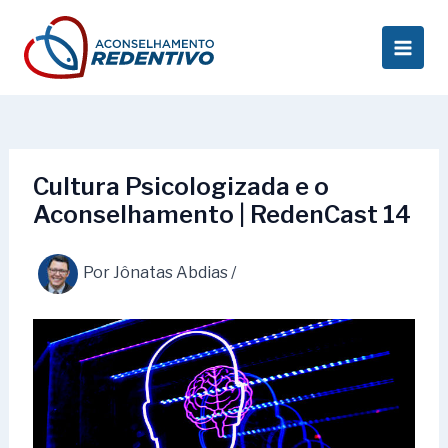
Ir
Post
Main
para
navigation
Men
o
conteúdo
Cultura Psicologizada e o
Aconselhamento | RedenCast 14
Por
Jônatas Abdias
/